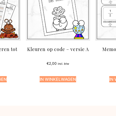
eren tot
Kleuren op code – versie A
Memo
€
2,00
incl. btw
GEN
IN WINKELWAGEN
IN