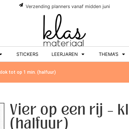
Verzending planners vanaf midden juni
STICKERS
LEERJAREN
THEMA’S
 klok tot op 1 min. (halfuur)
Vier op een rij – k
(halfuur)