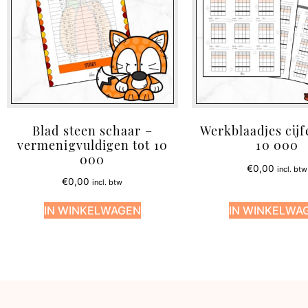
Blad steen schaar –
Werkblaadjes cijf
vermenigvuldigen tot 10
10 000
000
€
0,00
incl. btw
€
0,00
incl. btw
IN WINKELWAGEN
IN WINKELWA