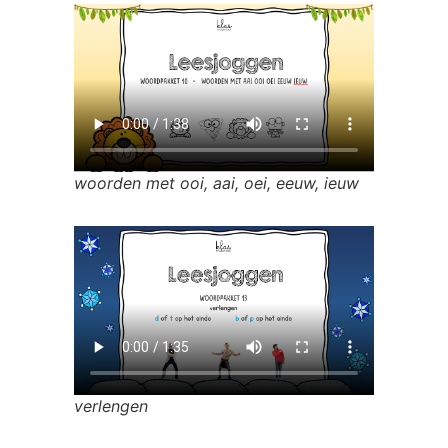
woorden met ooi, aai, oei, eeuw, ieuw
verlengen