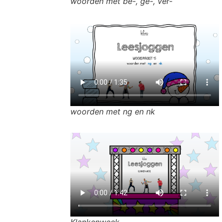
woorden met be-, ge-, ver-
woorden met ng en nk
Klankenweek