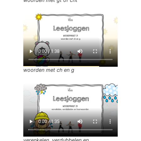
woorden met ch en g
verenkelen, verdubbelen en