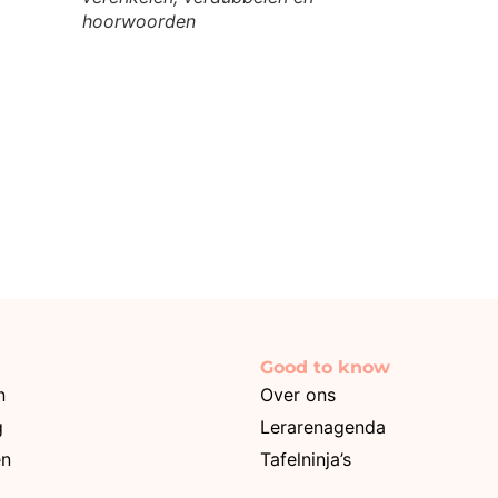
hoorwoorden
Good to know
n
Over ons
g
Lerarenagenda
en
Tafelninja’s