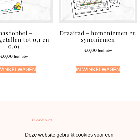
aasdobbel –
Draairad – homoniemen en
tallen tot 0,1 en
synoniemen
0,01
€
0,00
incl. btw
€
0,00
incl. btw
 WINKELWAGEN
IN WINKELWAGEN
Contact
info@klasmateriaal.be
Deze website gebruikt cookies voor een
Laat een review achter