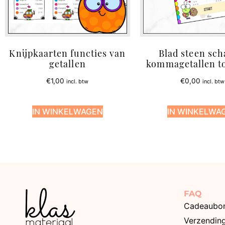
Knijpkaarten functies van
Blad steen sch
getallen
kommagetallen to
€
1,00
€
0,00
incl. btw
incl. btw
IN WINKELWAGEN
IN WINKELWA
FAQ
Cadeaubo
Verzendin