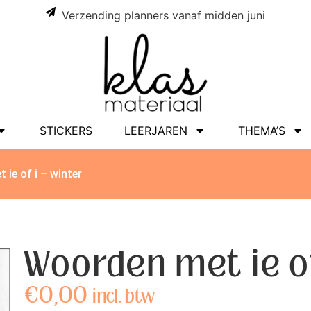
Verzending planners vanaf midden juni
STICKERS
LEERJAREN
THEMA’S
ie of i – winter
Woorden met ie of
€
0,00
incl. btw