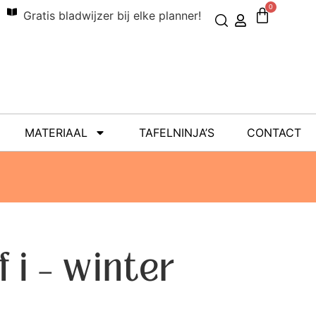
0
Gratis bladwijzer bij elke planner!
MATERIAAL
TAFELNINJA’S
CONTACT
 i – winter