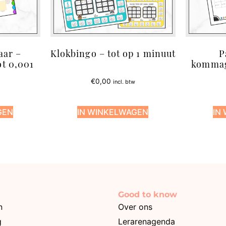
aar –
Klokbingo – tot op 1 minuut
P
t 0,001
kommage
€
0,00
incl. btw
GEN
IN WINKELWAGEN
IN
Good to know
n
Over ons
g
Lerarenagenda