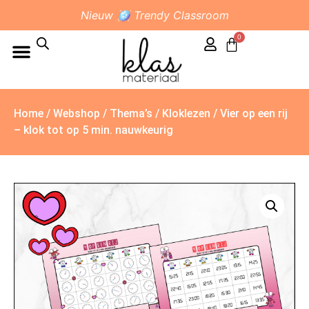
Nieuw 🪩 Trendy Classroom
0
Home
/
Webshop
/
Thema’s
/
Kloklezen
/ Vier op een rij
– klok tot op 5 min. nauwkeurig