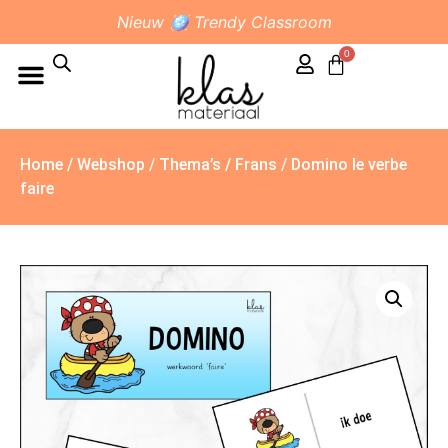
Nieuw 🪩 Trendy Classroom
0
Home
/
Webshop
/
Thema’s
/
Frans
/ Domino le verbe
faire