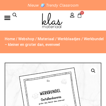
Nieuw 🪩 Trendy Classroom
0
Home
/
Webshop
/
Materiaal
/
Werkblaadjes
/ Werkbundel
– kleiner en groter dan, evenveel