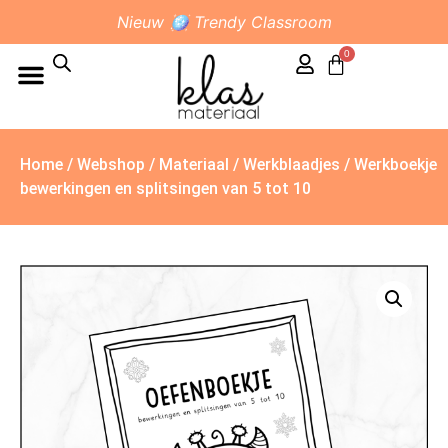
Nieuw 🪩 Trendy Classroom
0
Home
/
Webshop
/
Materiaal
/
Werkblaadjes
/ Werkboekje
bewerkingen en splitsingen van 5 tot 10