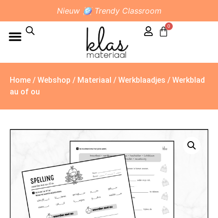
Nieuw 🪩 Trendy Classroom
0
Home
/
Webshop
/
Materiaal
/
Werkblaadjes
/ Werkblad
au of ou