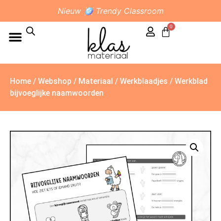
Nieuw 🪩 Trendy Classroom
0
Home
/
Webshop
/
Materiaal
/
Werkblaadjes
/ Werkblad
bijvoeglijke naamwoorden