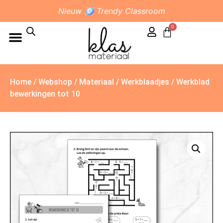
Nieuw 🪩 Trendy Classroom
0
Home
/
Webshop
/
Materiaal
/
Werkblaadjes
/ Werkblad
bewerkingen tot 10