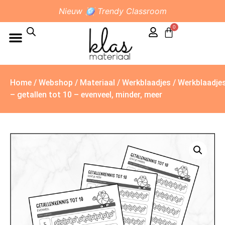
Nieuw 🪩 Trendy Classroom
0
Home
/
Webshop
/
Materiaal
/
Werkblaadjes
/ Werkblaadje
– getallen tot 10 – evenveel, minder, meer