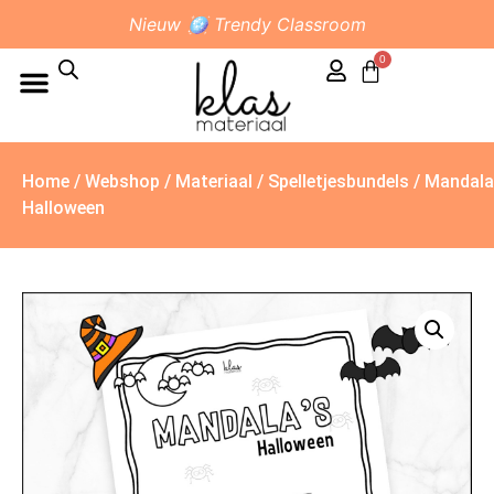
Nieuw 🪩 Trendy Classroom
0
Home
/
Webshop
/
Materiaal
/
Spelletjesbundels
/ Mandala
Halloween