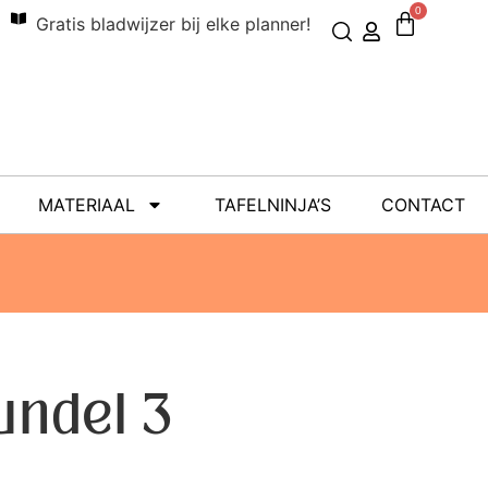
0
Gratis bladwijzer bij elke planner!
MATERIAAL
TAFELNINJA’S
CONTACT
undel 3