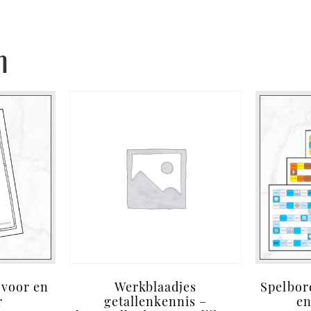
n
 voor en
Werkblaadjes
Spelbord
r
getallenkennis –
en