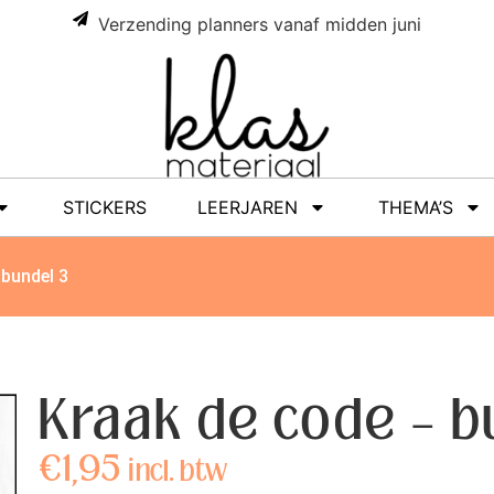
Verzending planners vanaf midden juni
STICKERS
LEERJAREN
THEMA’S
 bundel 3
Kraak de code – b
€
1,95
incl. btw