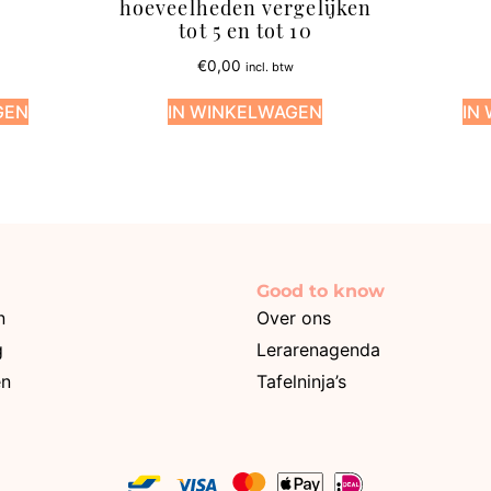
hoeveelheden vergelijken
tot 5 en tot 10
€
0,00
incl. btw
GEN
IN WINKELWAGEN
IN
Good to know
n
Over ons
g
Lerarenagenda
en
Tafelninja’s