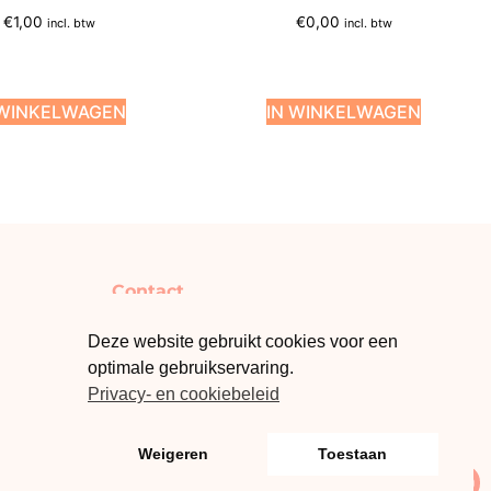
€
1,00
€
0,00
incl. btw
incl. btw
 WINKELWAGEN
IN WINKELWAGEN
Contact
info@klasmateriaal.be
Deze website gebruikt cookies voor een
Laat een review achter
optimale gebruikservaring.
Privacy- en cookiebeleid
Weigeren
Toestaan