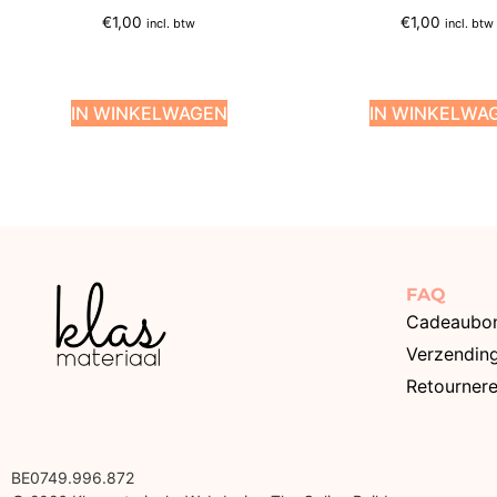
€
1,00
€
1,00
incl. btw
incl. btw
IN WINKELWAGEN
IN WINKELWA
FAQ
Cadeaubo
Verzendin
Retourner
BE0749.996.872