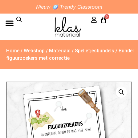
Nieuw 🪩 Trendy Classroom
0
Home
/
Webshop
/
Materiaal
/
Spelletjesbundels
/ Bundel
figuurzoekers met correctie