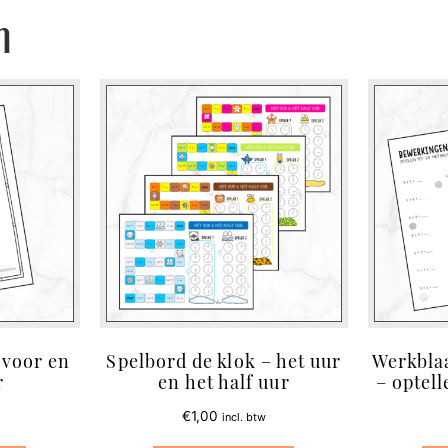
n
 voor en
Spelbord de klok – het uur
Werkbla
r
en het half uur
– optell
€
1,00
incl. btw