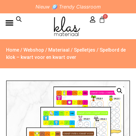
Nieuw 🪩 Trendy Classroom
0
Home
/
Webshop
/
Materiaal
/
Spelletjes
/ Spelbord de
klok – kwart voor en kwart over