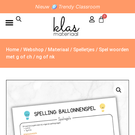
Nieuw 🪩 Trendy Classroom
0
Home
/
Webshop
/
Materiaal
/
Spelletjes
/ Spel woorden
met g of ch / ng of nk