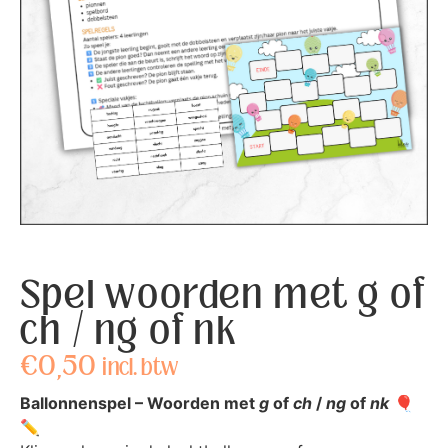
Spel woorden met g of
ch / ng of nk
€
0,50
incl. btw
Ballonnenspel – Woorden met
g
of
ch
/
ng
of
nk
🎈
✏️