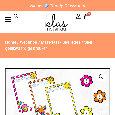
Nieuw 🪩 Trendy Classroom
0
Home
/
Webshop
/
Materiaal
/
Spelletjes
/ Spel
gelijkwaardige breuken