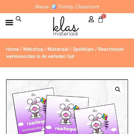
Nieuw 🪩 Trendy Classroom
0
Home
/
Webshop
/
Materiaal
/
Spelletjes
/ Reactiespel
werkwoorden in de verleden tijd