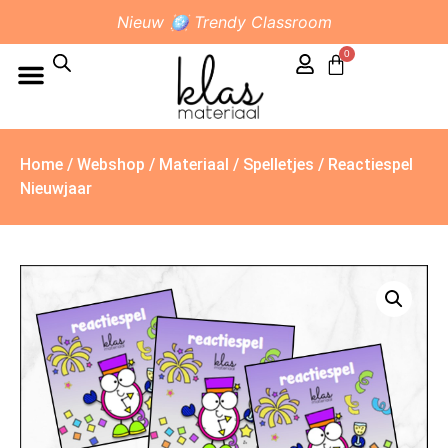
Nieuw 🪩 Trendy Classroom
0
Home
/
Webshop
/
Materiaal
/
Spelletjes
/ Reactiespel
Nieuwjaar