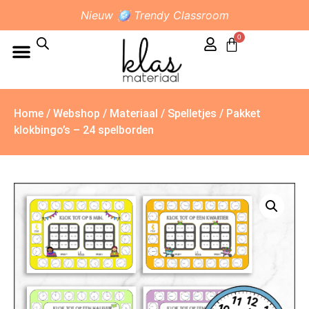
Nieuw 🪩 Trendy Classroom
0
Home
/
Webshop
/
Materiaal
/
Spelletjes
/ Pakket
klokbingo’s – 24 spelborden