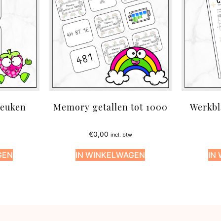
euken
Memory getallen tot 1000
Werkbla
€
0,00
incl. btw
GEN
IN WINKELWAGEN
IN