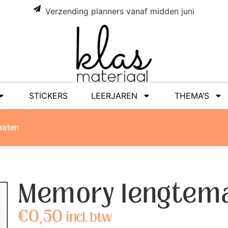
Verzending planners vanaf midden juni
STICKERS
LEERJAREN
THEMA’S
maten
Memory lengtem
€
0,50
incl. btw