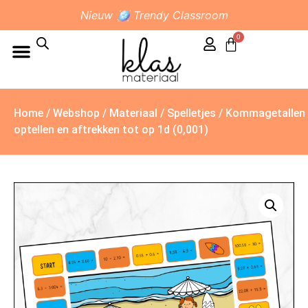
Nieuw 🪩 Trendy Classroom
0
Home
/
Webshop
/
Materiaal
/
Spelletjes
/ Kommagetallen
optellen en aftrekken tot op 1d (0,001)