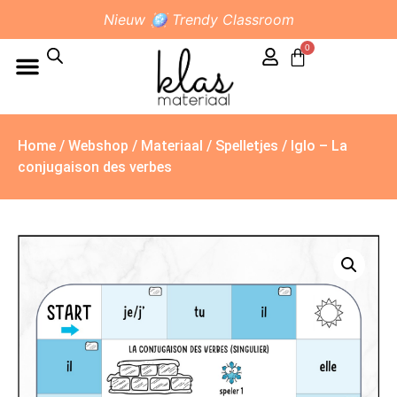
Nieuw 🪩 Trendy Classroom
0
Home
/
Webshop
/
Materiaal
/
Spelletjes
/ Iglo – La
conjugaison des verbes