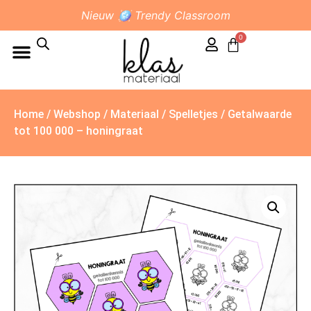
Nieuw 🪩 Trendy Classroom
0
Home
/
Webshop
/
Materiaal
/
Spelletjes
/ Getalwaarde
tot 100 000 – honingraat