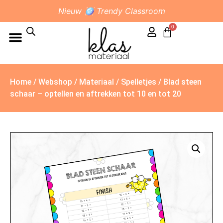
Nieuw 🪩 Trendy Classroom
0
Home
/
Webshop
/
Materiaal
/
Spelletjes
/ Blad steen
schaar – optellen en aftrekken tot 10 en tot 20