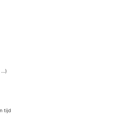
 …)
 tijd