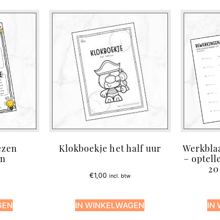
ezen
Klokboekje het half uur
Werkbla
en
– optell
20
€
1,00
incl. btw
GEN
IN WINKELWAGEN
IN