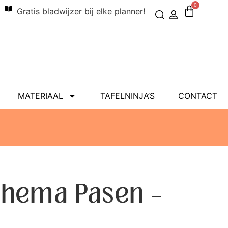
0
Gratis bladwijzer bij elke planner!
MATERIAAL
TAFELNINJA’S
CONTACT
 thema Pasen –