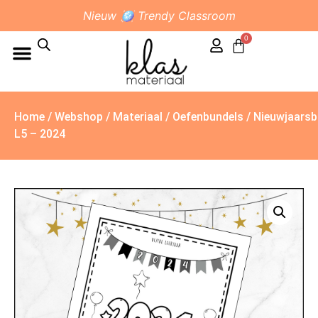
Nieuw 🪩 Trendy Classroom
0
Home
/
Webshop
/
Materiaal
/
Oefenbundels
/ Nieuwjaarsb
L5 – 2024