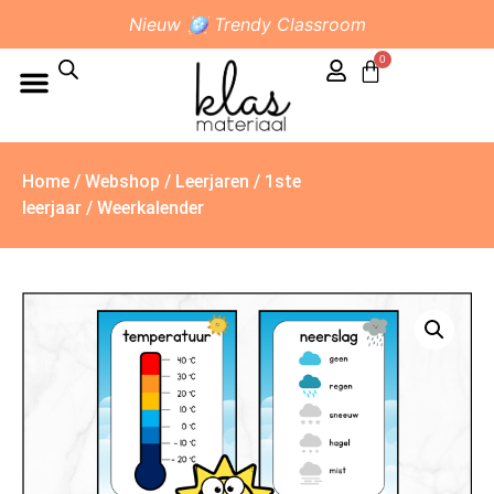
Nieuw 🪩 Trendy Classroom
0
Home
/
Webshop
/
Leerjaren
/
1ste
leerjaar
/ Weerkalender