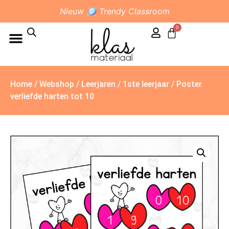
Nieuw 🪩 Trendy Classroom
0
Home
/
Webshop
/
Leerjaren
/
1ste leerjaar
/ Poster
verliefde harten tot 10