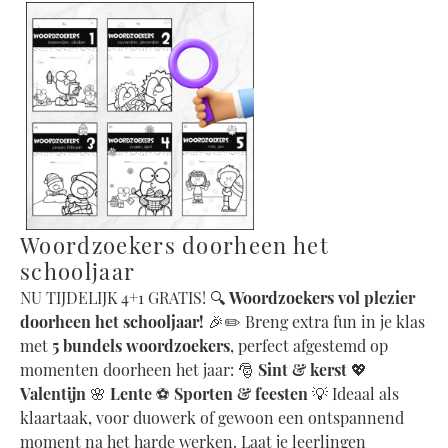
Woordzoekers doorheen het
schooljaar
NU TIJDELIJK 4+1 GRATIS! 🔍
Woordzoekers vol plezier
doorheen het schooljaar!
🎉✏️ Breng extra fun in je klas
met
5 bundels woordzoekers
, perfect afgestemd op
momenten doorheen het jaar: 🎅
Sint & kerst
💖
Valentijn
🌸
Lente
⚽
Sporten & feesten
💡 Ideaal als
klaartaak, voor duowerk of gewoon een ontspannend
moment na het harde werken. Laat je leerlingen