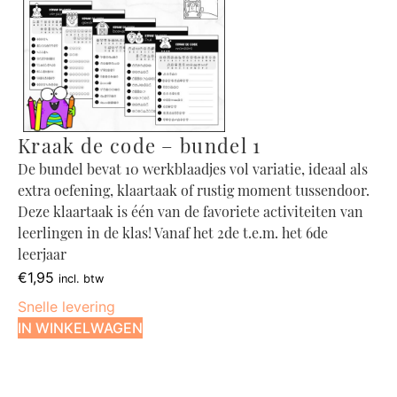
Kraak de code – bundel 1
De bundel bevat 10 werkblaadjes vol variatie, ideaal als
extra oefening, klaartaak of rustig moment tussendoor.
Deze klaartaak is één van de favoriete activiteiten van
leerlingen in de klas! Vanaf het 2de t.e.m. het 6de
leerjaar
€
1,95
incl. btw
Snelle levering
IN WINKELWAGEN