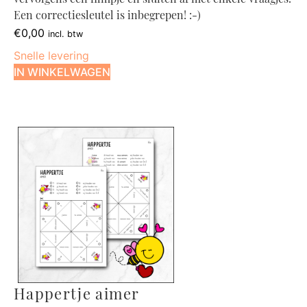
vervolgens een filmpje en sluiten af met enkele vraagjes.
Een correctiesleutel is inbegrepen! :-)
€
0,00
incl. btw
Snelle levering
IN WINKELWAGEN
Happertje aimer