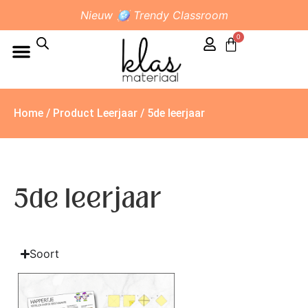
Nieuw 🪩 Trendy Classroom
0
Home
/ Product Leerjaar / 5de leerjaar
5de leerjaar
Soort