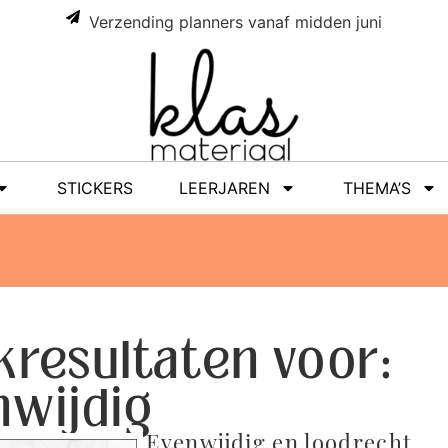
Verzending planners vanaf midden juni
STICKERS
LEERJAREN
THEMA’S
kresultaten voor:
nwijdig
Evenwijdig en loodrecht