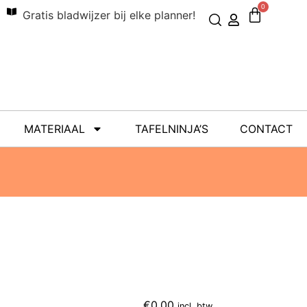
0
Gratis bladwijzer bij elke planner!
MATERIAAL
TAFELNINJA’S
CONTACT
€
0,00
incl. btw