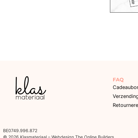
FAQ
Cadeaubo
Verzendin
Retourner
BE0749.996.872
© 2026 Klasmateriaal – Webdesign The Online Builders