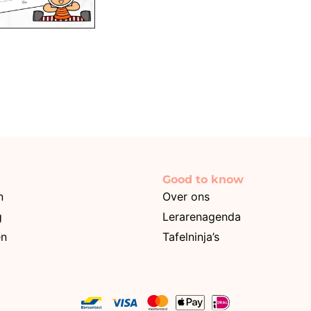
Good to know
n
Over ons
g
Lerarenagenda
en
Tafelninja’s